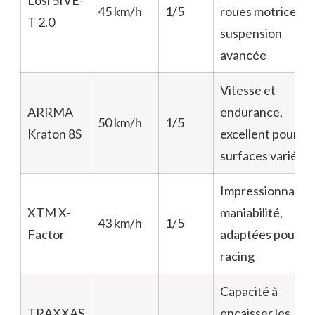
Losi 5IVE-
45 km/h
1/5
roues motrices,
T 2.0
suspension
avancée
Vitesse et
ARRMA
endurance,
50 km/h
1/5
Kraton 8S
excellent pour le
surfaces variées
Impressionnante
XTM X-
maniabilité,
43 km/h
1/5
Factor
adaptées pour le
racing
Capacité à
TRAXXAS
encaisser les